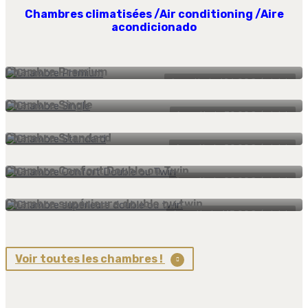
Chambres climatisées /
Air conditioning /
Aire
acondicionado
Chambre Premium
à partir de
126.00
€
/ night
Chambre Single
à partir de
79.00
€
/ night
Chambre Standard
à partir de
89.00
€
/ night
Chambre Confort Double ou Twin
à partir de
99.00
€
/ night
Chambre supérieure double ou twin
à partir de
115.00
€
/ night
Voir toutes les chambres !